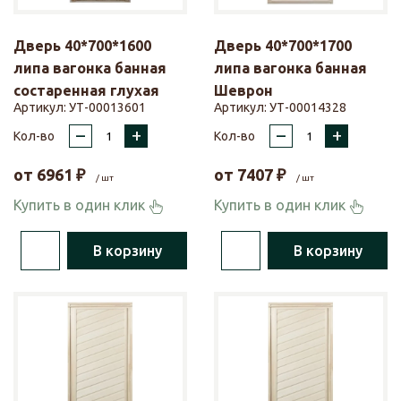
Дверь 40*700*1600
Дверь 40*700*1700
липа вагонка банная
липа вагонка банная
состаренная глухая
Шеврон
Артикул:
УТ-00013601
Артикул:
УТ-00014328
–
+
–
+
Кол-во
Кол-во
от
6961
₽
от
7407
₽
/ шт
/ шт
Купить в один клик
Купить в один клик
В корзину
В корзину