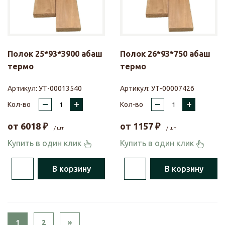
Полок 25*93*3900 абаш
Полок 26*93*750 абаш
термо
термо
Артикул:
УТ-00013540
Артикул:
УТ-00007426
–
+
–
+
Кол-во
Кол-во
от
6018
₽
от
1157
₽
/ шт
/ шт
Купить в один клик
Купить в один клик
В корзину
В корзину
Next
1
2
»