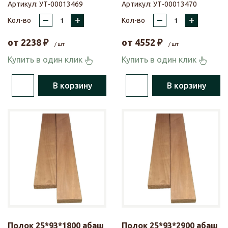
Артикул:
УТ-00013469
Артикул:
УТ-00013470
–
+
–
+
Кол-во
Кол-во
от
2238
₽
от
4552
₽
/ шт
/ шт
Купить в один клик
Купить в один клик
В корзину
В корзину
Полок 25*93*1800 абаш
Полок 25*93*2900 абаш