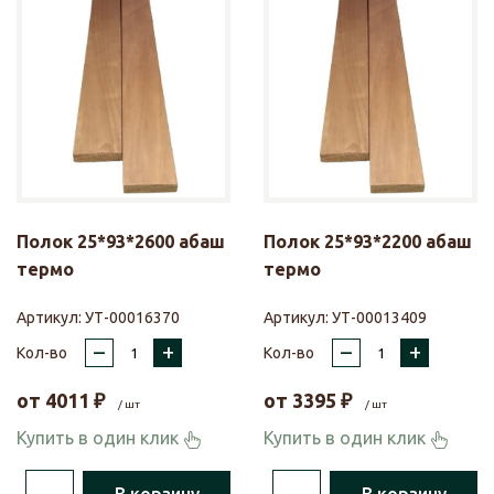
Полок 25*93*2600 абаш
Полок 25*93*2200 абаш
термо
термо
Артикул:
УТ-00016370
Артикул:
УТ-00013409
–
+
–
+
Кол-во
Кол-во
от
4011
₽
от
3395
₽
/ шт
/ шт
Купить в один клик
Купить в один клик