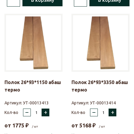
В корзину
В корзину
Полок 26*93*1150 абаш
Полок 26*93*3350 абаш
термо
термо
Артикул:
УТ-00013413
Артикул:
УТ-00013414
–
+
–
+
Кол-во
Кол-во
от
1775
₽
от
5168
₽
/ шт
/ шт