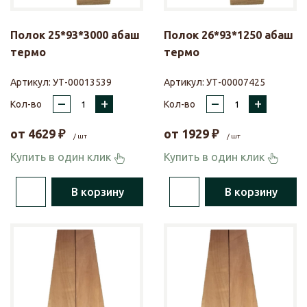
Полок 25*93*3000 абаш
Полок 26*93*1250 абаш
термо
термо
Артикул:
УТ-00013539
Артикул:
УТ-00007425
–
+
–
+
Кол-во
Кол-во
от
4629
₽
от
1929
₽
/ шт
/ шт
Купить в один клик
Купить в один клик
В корзину
В корзину