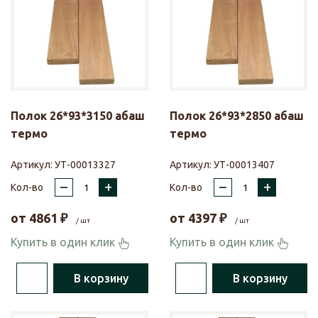
Полок 26*93*3150 абаш
Полок 26*93*2850 абаш
термо
термо
Артикул:
УТ-00013327
Артикул:
УТ-00013407
–
+
–
+
Кол-во
Кол-во
от
4861
₽
от
4397
₽
/ шт
/ шт
Купить в один клик
Купить в один клик
В корзину
В корзину