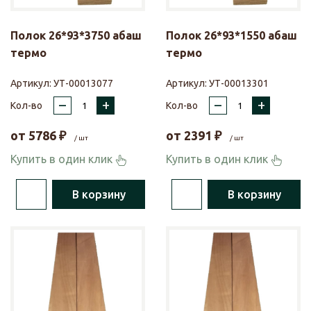
Полок 26*93*3750 абаш
Полок 26*93*1550 абаш
термо
термо
Артикул:
УТ-00013077
Артикул:
УТ-00013301
–
+
–
+
Кол-во
Кол-во
от
5786
₽
от
2391
₽
/ шт
/ шт
Купить в один клик
Купить в один клик
В корзину
В корзину