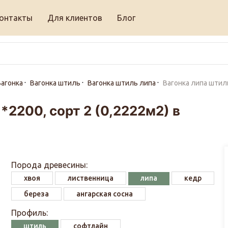
онтакты
Для клиентов
Блог
агонка
Вагонка штиль
Вагонка штиль липа
Вагонка липа штиль
*2200, сорт 2 (0,2222м2) в
Порода древесины:
хвоя
лиственница
липа
кедр
береза
ангарская сосна
Профиль:
штиль
софтлайн