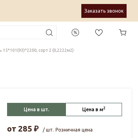
Заказать звонок
 15*101(93)*2200, сорт 2 (0,2222м2)
2
Цена в шт.
Цена в м
от
285
₽
/ шт.
Розничная цена