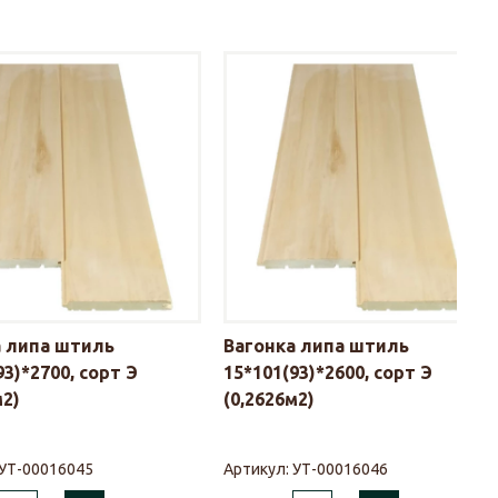
а липа штиль
Вагонка липа штиль
93)*2700, сорт Э
15*101(93)*2600, сорт Э
м2)
(0,2626м2)
УТ-00016045
Артикул:
УТ-00016046