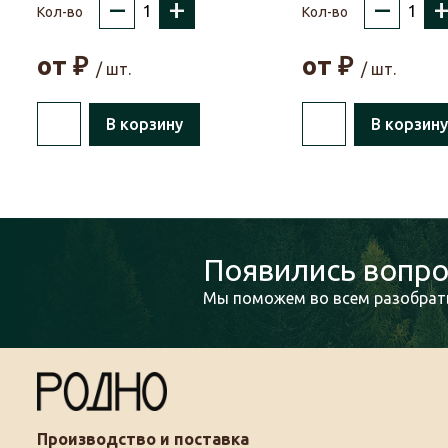
–
+
–
Кол-во
Кол-во
от
₽
от
₽
/ шт.
/ шт.
В корзину
В корзину
Появились вопро
Мы поможем во всем разобрать
Производство и поставка