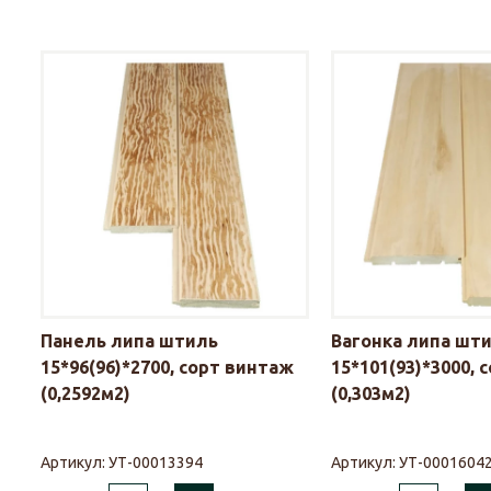
Панель липа штиль
Вагонка липа шт
15*96(96)*2700, сорт винтаж
15*101(93)*3000, 
(0,2592м2)
(0,303м2)
Артикул:
УТ-00013394
Артикул:
УТ-0001604