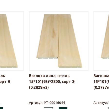
иль
Вагонка липа штиль
Вагонк
сорт Э
15*101(93)*2800, сорт Э
15*101(
(0,2828м2)
(0,2727
2
Артикул:
УТ-00016044
Артикул: