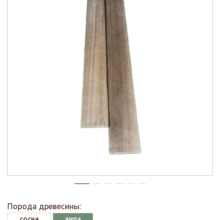
Порода древесины:
сосна
липа