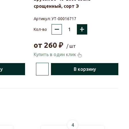
срощенный, сорт Э
Артикул:
УТ-00016717
–
+
Кол-во
от
260
₽
/ шт
Купить в один клик
ну
В корзину
4