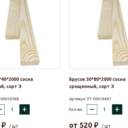
*40*2000 сосна
Брусок 30*80*2000 сосна
й, сорт Э
срощенный, сорт Э
-00016568
Артикул:
УТ-00016601
–
+
–
+
Кол-во
₽
от
520
₽
/ шт
/ шт