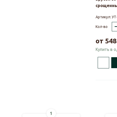
срощенны
Артикул:
УТ
Кол-во
от
548
Купить в 
1