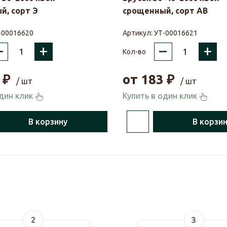
й, сорт Э
срощенный, сорт АВ
-00016620
Артикул:
УТ-00016621
–
+
–
+
Кол-во
₽
от
183
₽
/ шт
/ шт
один клик
Купить в один клик
В корзину
В корзи
2
3