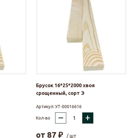
Брусок 16*25*2000 хвоя
срощенный, сорт Э
Артикул:
УТ-00016616
–
+
Кол-во
от
87
₽
/ шт