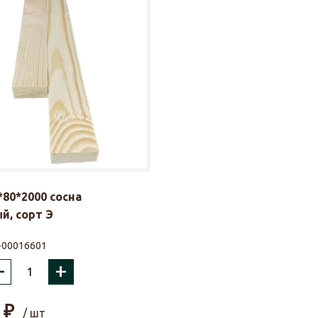
*80*2000 сосна
й, сорт Э
-00016601
–
+
₽
/ шт